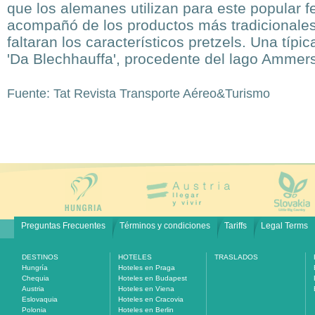
que los alemanes utilizan para este popular f
acompañó de los productos más tradicionales
faltaran los característicos pretzels. Una típ
'Da Blechhauffa', procedente del lago Ammer
Fuente: Tat Revista Transporte Aéreo&Turismo
Preguntas Frecuentes
Términos y condiciones
Tariffs
Legal Terms
DESTINOS
HOTELES
TRASLADOS
Hungría
Hoteles en Praga
Chequia
Hoteles en Budapest
Austria
Hoteles en Viena
Eslovaquia
Hoteles en Cracovia
Polonia
Hoteles en Berlin