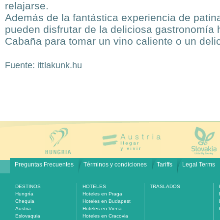
relajarse.
Además de la fantástica experiencia de patinaj
pueden disfrutar de la deliciosa gastronomía 
Cabaña para tomar un vino caliente o un deli
Fuente: ittlakunk.hu
Preguntas Frecuentes
Términos y condiciones
Tariffs
Legal Terms
DESTINOS
HOTELES
TRASLADOS
Hungría
Hoteles en Praga
Chequia
Hoteles en Budapest
Austria
Hoteles en Viena
Eslovaquia
Hoteles en Cracovia