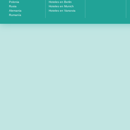
Polonia
Hoteles en Berlin
Rusia
Hoteles en Munich
Alemania
Hoteles en Varsovia
Rumanía